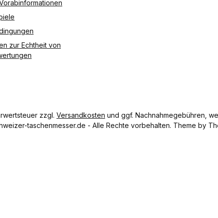
 Vorabinformationen
piele
edingungen
en zur Echtheit von
ertungen
hrwertsteuer zzgl.
Versandkosten
und ggf. Nachnahmegebühren, wen
hweizer-taschenmesser.de - Alle Rechte vorbehalten. Theme by
Th