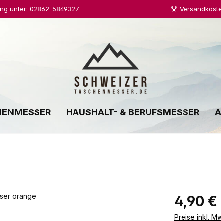
ung unter: 02862-5849327
Versandkoste
HENMESSER
HAUSHALT- & BERUFSMESSER
A
Regulärer Prei
4,90 €
Preise inkl. M