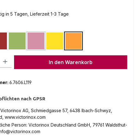
g in 5 Tagen, Lieferzeit 1-3 Tage
en
Rot
Grün
Pink
Gelb
Orange
(Diese Option ist zurzeit nicht verfügbar.)
l: Gib den gewünschten Wert ein oder benutze die Schaltflächen um
In den Warenkorb
mer:
6.7606.L119
pflichten nach GPSR
: Victorinox AG, Schmiedgasse 57, 6438 Ibach-Schwyz,
d, www.victorinox.com
liche Person: Victorinox Deutschland GmbH, 79761 Waldsthut-
info@victorinox.com