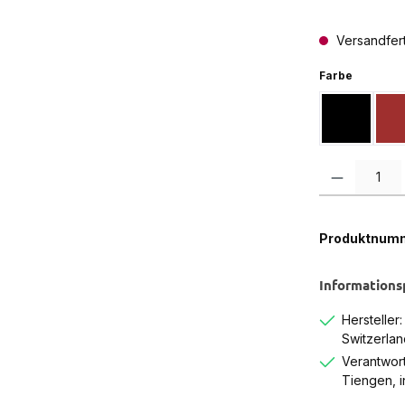
Versandferti
auswähl
Farbe
Schwarz
Produkt Anzah
Produktnum
Informations
Hersteller
Switzerlan
Verantwort
Tiengen, 