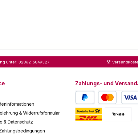
ung unter: 02862-5849327
Versandkoste
ce
Zahlungs- und Versand
eninformationen
PayPal
Kredit- oder Debitk
elehrung & Widerrufsformular
re & Datenschutz
Deutsche Post / DHL
Vorkasse
 Zahlungsbedingungen