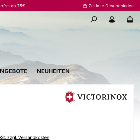
nfrei ab 75€
Zeitlose Geschenkidee
NGEBOTE
NEUHEITEN
s:
wSt. zzgl. Versandkosten