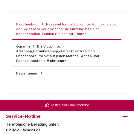
Beschreibung
Passend für die Victorinox Multitools aus
der SwissTool Serie können Sie einzelne Bits hier
nachbestellen. Wählen Sie den od…
Mehr
Garantie
Die Victorinox
AG&nbsp;Garantie&nbsp;erstreckt sich zeitlich
unbeschr&auml;nkt auf jeden Material-&nbsp;und
Fabrikationsfehle
Mehr lesen
Bewertungen
Kostenloser Gravurservice
Service-Hotline
Telefonische Beratung unter:
02862 - 5849327