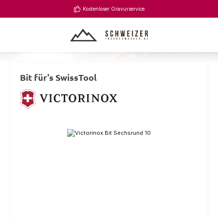
Zum Hauptinhalt springen
Kostenloser Gravurservice
Bit für's SwissTool
Bildergalerie überspringen