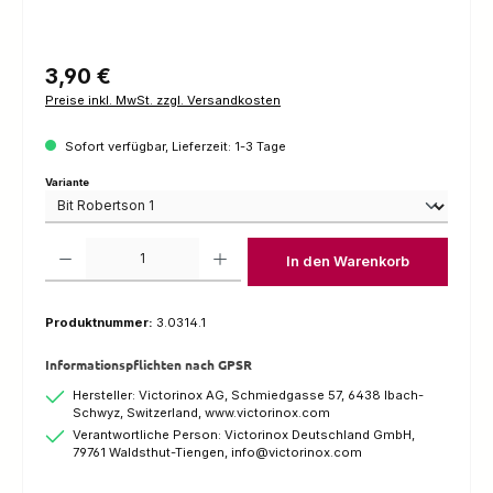
Regulärer Preis:
3,90 €
Preise inkl. MwSt. zzgl. Versandkosten
Sofort verfügbar, Lieferzeit: 1-3 Tage
auswählen
Variante
Produkt Anzahl: Gib den gewünschten Wert ein oder benutze die Schaltfl
In den Warenkorb
Produktnummer:
3.0314.1
Informationspflichten nach GPSR
Hersteller: Victorinox AG, Schmiedgasse 57, 6438 Ibach-
Schwyz, Switzerland, www.victorinox.com
Verantwortliche Person: Victorinox Deutschland GmbH,
79761 Waldsthut-Tiengen, info@victorinox.com