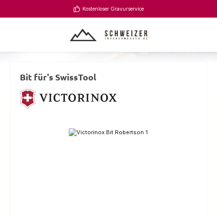
Zum Hauptinhalt springen
Kostenloser Gravurservice
Bit für's SwissTool
Bildergalerie überspringen