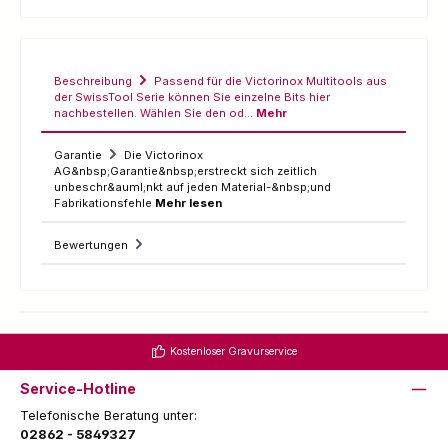
Beschreibung
Passend für die Victorinox Multitools aus
der SwissTool Serie können Sie einzelne Bits hier
nachbestellen. Wählen Sie den od…
Mehr
Garantie
Die Victorinox
AG&nbsp;Garantie&nbsp;erstreckt sich zeitlich
unbeschr&auml;nkt auf jeden Material-&nbsp;und
Fabrikationsfehle
Mehr lesen
Bewertungen
Kostenloser Gravurservice
Service-Hotline
Telefonische Beratung unter:
02862 - 5849327