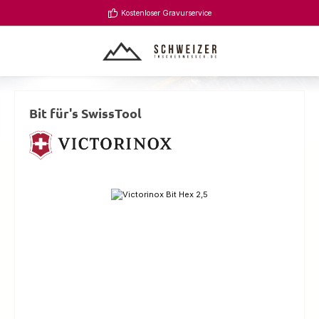
Zum Hauptinhalt springen
Kostenloser Gravurservice
Bit für's SwissTool
Bildergalerie überspringen