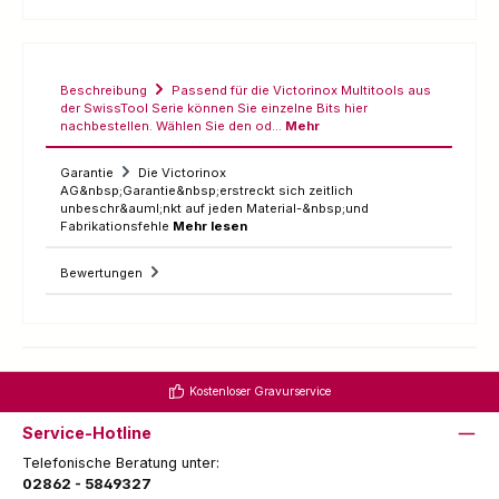
Beschreibung
Passend für die Victorinox Multitools aus
der SwissTool Serie können Sie einzelne Bits hier
nachbestellen. Wählen Sie den od…
Mehr
Garantie
Die Victorinox
AG&nbsp;Garantie&nbsp;erstreckt sich zeitlich
unbeschr&auml;nkt auf jeden Material-&nbsp;und
Fabrikationsfehle
Mehr lesen
Bewertungen
Kostenloser Gravurservice
Service-Hotline
Telefonische Beratung unter:
02862 - 5849327