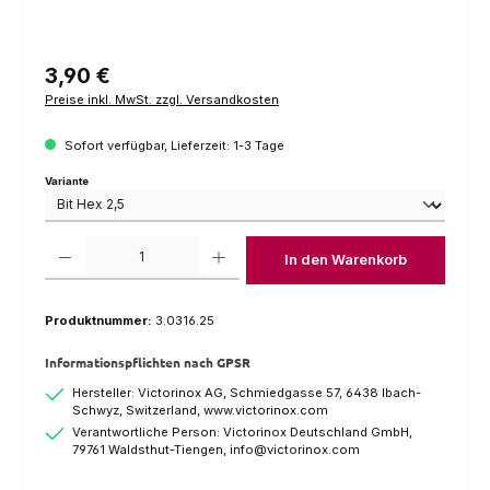
Regulärer Preis:
3,90 €
Preise inkl. MwSt. zzgl. Versandkosten
Sofort verfügbar, Lieferzeit: 1-3 Tage
auswählen
Variante
Produkt Anzahl: Gib den gewünschten Wert ein oder benutze die Schaltfl
In den Warenkorb
Produktnummer:
3.0316.25
Informationspflichten nach GPSR
Hersteller: Victorinox AG, Schmiedgasse 57, 6438 Ibach-
Schwyz, Switzerland, www.victorinox.com
Verantwortliche Person: Victorinox Deutschland GmbH,
79761 Waldsthut-Tiengen, info@victorinox.com