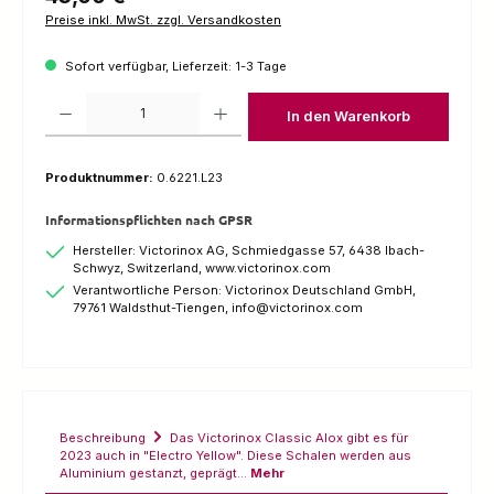
Preise inkl. MwSt. zzgl. Versandkosten
Sofort verfügbar, Lieferzeit: 1-3 Tage
Produkt Anzahl: Gib den gewünschten Wert ein oder benutze die Schaltfl
In den Warenkorb
Produktnummer:
0.6221.L23
Informationspflichten nach GPSR
Hersteller: Victorinox AG, Schmiedgasse 57, 6438 Ibach-
Schwyz, Switzerland, www.victorinox.com
Verantwortliche Person: Victorinox Deutschland GmbH,
79761 Waldsthut-Tiengen, info@victorinox.com
Beschreibung
Das Victorinox Classic Alox gibt es für
2023 auch in "Electro Yellow". Diese Schalen werden aus
Aluminium gestanzt, geprägt…
Mehr