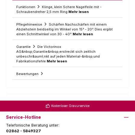
Funktionen
Klinge, klein Schere Nagelfeile mit -
Schraubendreher 2,5 mm Ring
Mehr lesen
Pflegehinweise
Schärfen Nachschärfen mit einem
Abziehstein beidseitig im Winkel von 15° - 20°. Dies ergibt
einen Schnittwinkel von 30 - 40°.
Mehr lesen
Garantie
Die Victorinox
AG&nbsp;Garantie&nbsp;erstreckt sich zeitlich
unbeschr&auml;nkt auf jeden Material-&nbsp;und
Fabrikationsfehle
Mehr lesen
Bewertungen
Kostenloser Gravurservice
Service-Hotline
Telefonische Beratung unter:
02862 - 5849327