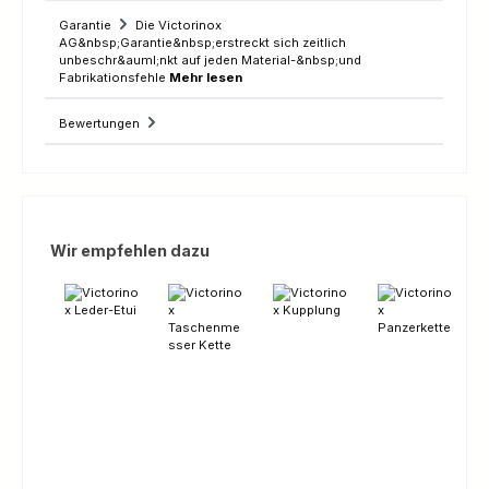
Garantie
Die Victorinox
AG&nbsp;Garantie&nbsp;erstreckt sich zeitlich
unbeschr&auml;nkt auf jeden Material-&nbsp;und
Fabrikationsfehle
Mehr lesen
Bewertungen
Produktgalerie überspringen
Wir empfehlen dazu