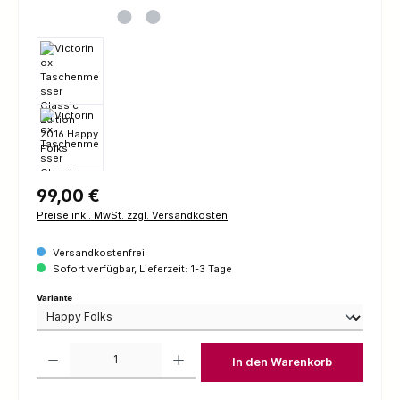
Regulärer Preis:
99,00 €
Preise inkl. MwSt. zzgl. Versandkosten
Versandkostenfrei
Sofort verfügbar, Lieferzeit: 1-3 Tage
auswählen
Variante
Produkt Anzahl: Gib den gewünschten Wert ein oder benutze die Schaltfl
In den Warenkorb