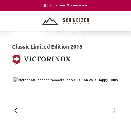
Zum Hauptinhalt springen
Kostenloser Gravurservice
Classic Limited Edition 2016
Bildergalerie überspringen