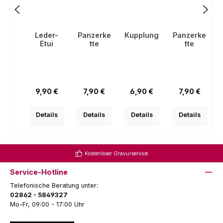
Leder-
Panzerke
Kupplung
Panzerke
Etui
tte
tte
(
Regulärer Preis:
Regulärer Preis:
Regulärer Preis:
Regulärer Pre
9,90 €
7,90 €
6,90 €
7,90 €
Details
Details
Details
Details
Kostenloser Gravurservice
Service-Hotline
Telefonische Beratung unter:
02862 - 5849327
Mo-Fr, 09:00 - 17:00 Uhr