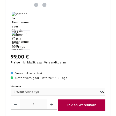
Regulärer Preis:
99,00 €
Preise inkl. MwSt. zzgl. Versandkosten
Versandkostenfrei
Sofort verfügbar, Lieferzeit: 1-3 Tage
auswählen
Variante
Produkt Anzahl: Gib den gewünschten Wert ein oder benutze die Schaltfl
In den Warenkorb