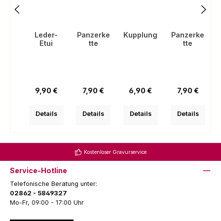
Leder-
Panzerke
Kupplung
Panzerke
Etui
tte
tte
(
Regulärer Preis:
Regulärer Preis:
Regulärer Preis:
Regulärer Pre
9,90 €
7,90 €
6,90 €
7,90 €
Details
Details
Details
Details
Kostenloser Gravurservice
Service-Hotline
Telefonische Beratung unter:
02862 - 5849327
Mo-Fr, 09:00 - 17:00 Uhr