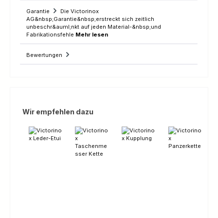
Garantie
Die Victorinox
AG&nbsp;Garantie&nbsp;erstreckt sich zeitlich
unbeschr&auml;nkt auf jeden Material-&nbsp;und
Fabrikationsfehle
Mehr lesen
Bewertungen
Produktgalerie überspringen
Wir empfehlen dazu