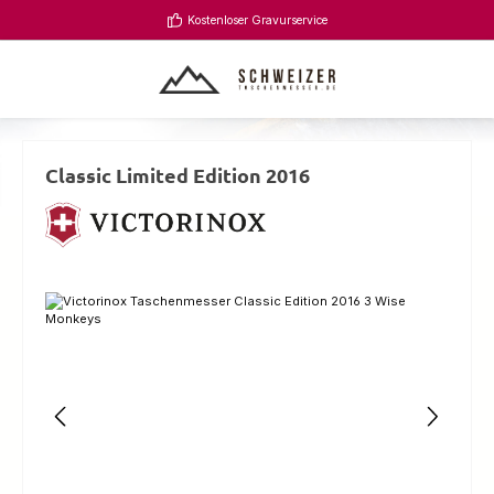
Zum Hauptinhalt springen
Kostenloser Gravurservice
Classic Limited Edition 2016
Bildergalerie überspringen