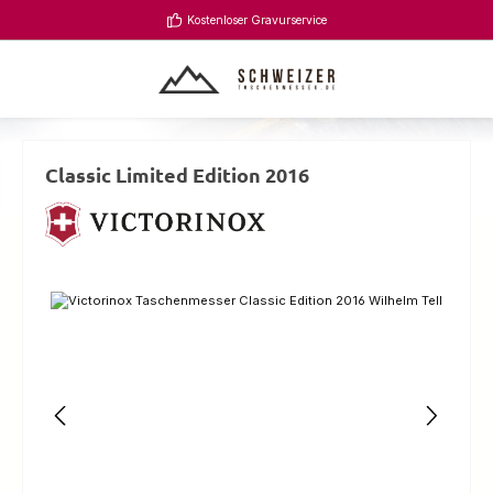
Zum Hauptinhalt springen
Kostenloser Gravurservice
Classic Limited Edition 2016
Bildergalerie überspringen