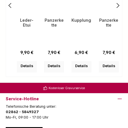
Leder-
Panzerke
Kupplung
Panzerke
Etui
tte
tte
(
Regulärer Preis:
Regulärer Preis:
Regulärer Preis:
Regulärer Pre
9,90 €
7,90 €
6,90 €
7,90 €
Details
Details
Details
Details
Kostenloser Gravurservice
Service-Hotline
Telefonische Beratung unter:
02862 - 5849327
Mo-Fr, 09:00 - 17:00 Uhr