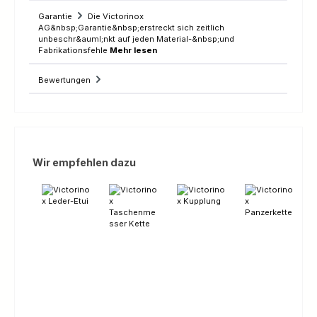
Garantie
Die Victorinox
AG&nbsp;Garantie&nbsp;erstreckt sich zeitlich
unbeschr&auml;nkt auf jeden Material-&nbsp;und
Fabrikationsfehle
Mehr lesen
Bewertungen
Produktgalerie überspringen
Wir empfehlen dazu