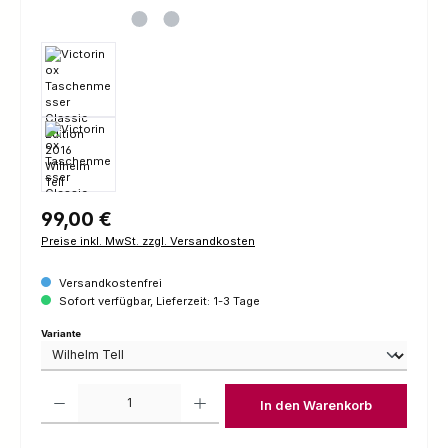
Regulärer Preis:
99,00 €
Preise inkl. MwSt. zzgl. Versandkosten
Versandkostenfrei
Sofort verfügbar, Lieferzeit: 1-3 Tage
auswählen
Variante
Produkt Anzahl: Gib den gewünschten Wert ein oder benutze die Schaltfl
In den Warenkorb