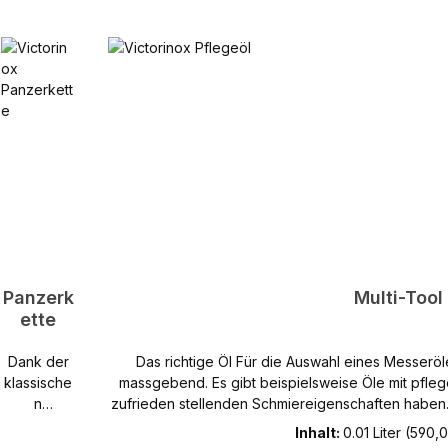
Panzerk
Multi-Tool
ette
Dank der
Das richtige Öl Für die Auswahl eines Messeröles sind verschiedene Eigenschaften
klassische
massgebend. Es gibt beispielsweise Öle mit pfle
n
zufrieden stellenden Schmiereigenschaften haben
Panzerkett
Wirkung auf die Funktionen des Taschenmessers
Inhalt:
0.01 Liter
(590,00
e aus
sind auch die gesetzlichen Bestimmungen der Lebensmittelvero