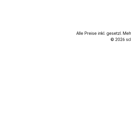
ser 1,5 mm
cm
Länge 40
Nettogewicht
cm
19 g
Nettogewi
cht 15 g
Alle Preise inkl. gesetzl. Me
© 2026 sc