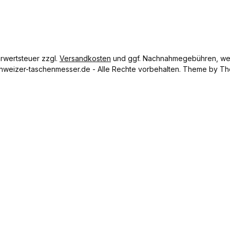
er 1,5 mm
Länge 40
cm
Nettogewi
cht 15 g
hrwertsteuer zzgl.
Versandkosten
und ggf. Nachnahmegebühren, wen
hweizer-taschenmesser.de - Alle Rechte vorbehalten. Theme by
Th