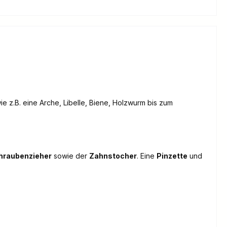
 z.B. eine Arche, Libelle, Biene, Holzwurm bis zum
hraubenzieher
sowie der
Zahnstocher
. Eine
Pinzette
und