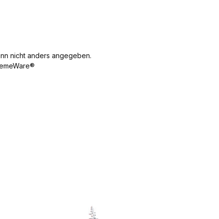
70 mm Breite
30 mm Höhe
17 mm
Gewicht 11 g
n nicht anders angegeben.
emeWare®