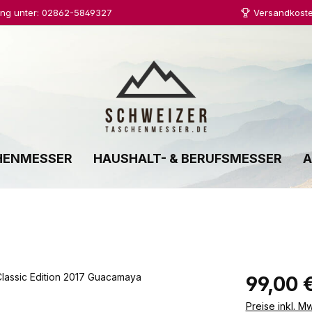
ung unter: 02862-5849327
Versandkoste
HENMESSER
HAUSHALT- & BERUFSMESSER
A
Regulärer Prei
99,00 
Preise inkl. M