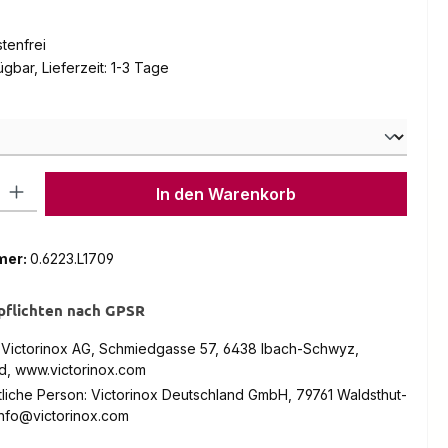
tenfrei
gbar, Lieferzeit: 1-3 Tage
hlen
l: Gib den gewünschten Wert ein oder benutze die Schaltflächen um
In den Warenkorb
mer:
0.6223.L1709
pflichten nach GPSR
: Victorinox AG, Schmiedgasse 57, 6438 Ibach-Schwyz,
d, www.victorinox.com
liche Person: Victorinox Deutschland GmbH, 79761 Waldsthut-
info@victorinox.com