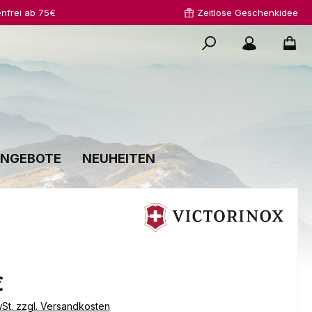
nfrei ab 75€
Zeitlose Geschenkidee
NGEBOTE
NEUHEITEN
s:
€
wSt. zzgl. Versandkosten