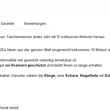
Garantie
Bewertungen
assic Taschenmesser jedes Jahr mit 10 exklusiven Motiven heraus.
1254 Ideen aus der ganzen Welt eingereicht bekommen. 10 Motive wie
tionalität wie gewohnt vielseitig einsetzbar ist.
gut
vor Kratzern geschützt
und bleibt Ihnen so lange erhalten.
tattet. Darunter zählen die
Klinge
, eine
Schere
,
Nagelfeile
mit
Sc
Vorrat reicht