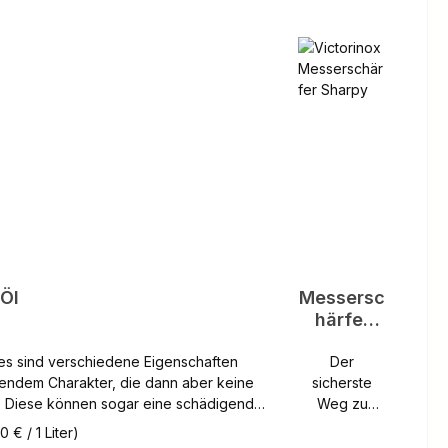
 Öl
Messersc
härfer
Sharpy
Der
gendem Charakter, die dann aber keine
sicherste
. Diese können sogar eine schädigende
Weg zu
 haben (verkleben usw.). Zu beachten
einer
 € / 1 Liter)
rdnung. Die Hauptmerkmale
scharfen