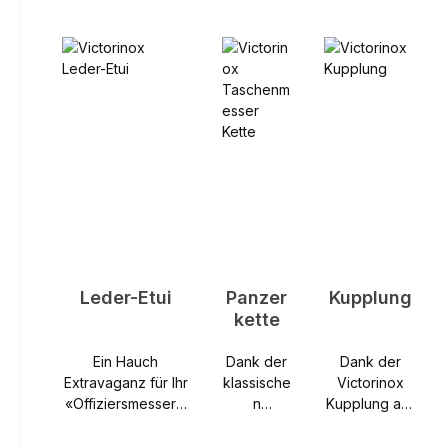
Produktgalerie überspringen
Leder-Etui
Panzer
Kupplung
kette
Ein Hauch
Dank der
Dank der
Extravaganz für Ihr
klassische
Victorinox
«OffiziersmesserV
n
Kupplung aus
erleihen Sie Ihrem
Panzerket
vernickeltem
«Offiziersmesser»
te aus
Stahl ist Ihr