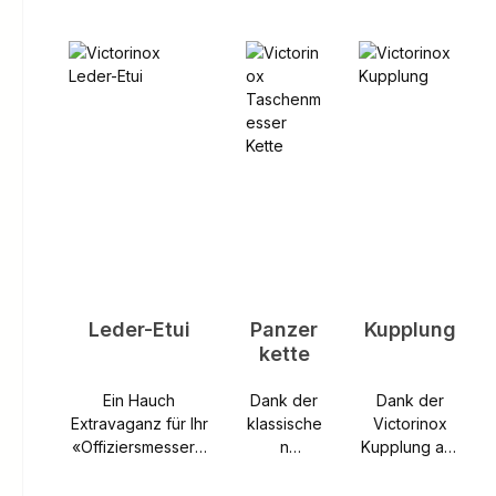
Produktgalerie überspringen
Leder-Etui
Panzer
Kupplung
kette
Ein Hauch
Dank der
Dank der
Extravaganz für Ihr
klassische
Victorinox
«OffiziersmesserV
n
Kupplung aus
erleihen Sie Ihrem
Panzerket
vernickeltem
«Offiziersmesser»
te aus
Stahl ist Ihr