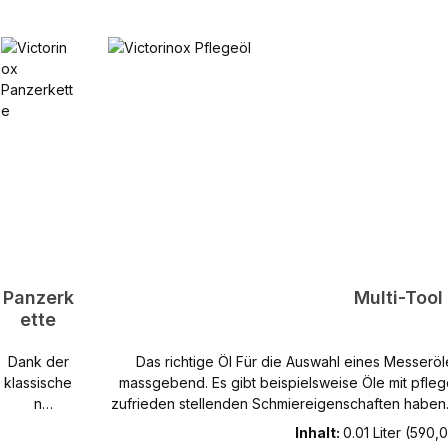
Panzerk
Multi-Tool
ette
Dank der
Das richtige Öl Für die Auswahl eines Messeröles sind verschiedene Eigenschaften
klassische
massgebend. Es gibt beispielsweise Öle mit pfle
n
zufrieden stellenden Schmiereigenschaften haben
Panzerkett
Wirkung auf die Funktionen des Taschenmessers
Inhalt:
0.01 Liter
(590,00
e aus
sind auch die gesetzlichen Bestimmungen der Lebensmittelvero