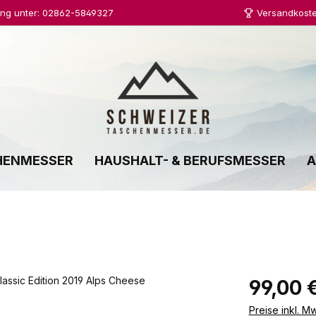
ung unter: 02862-5849327
Versandkoste
HENMESSER
HAUSHALT- & BERUFSMESSER
A
Regulärer Prei
99,00 
Preise inkl. M