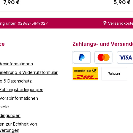
is:
Regulärer Preis:
Reguläre
7,90 €
5,90 €
vernickelte
dieses Öl sind: geruchs- und geschmacksneutral
m Stahl ist
Schutz gegen Verschleiss und Korrosion, lebensmitteltauglich Hinw
Ihr
Gemäß der Altölverordnung sind wir verpflichte
ung unter: 02862-5849327
Versandkoste
Victorinox-
zurückzunehmen: - Verbrennungsmotorenöle - Getr
Taschenm
regelmäßig anfallende ölhaltige Abfälle. Sie k
esser stets
zurückgeben, welche der bei uns gekauften Menge entspricht. Unsere
am
Roman Mertens GmbH Bahnstrasse 67 40878 Ratingen Sie können die Öle dort j
ce
Zahlungs- und Versand
richtigen
während der Öffnungszeiten abgeben. Alternativ
Ort. Die
unsere Annahmestelle senden, wobei die Versandko
Kette hat
Bitte beachten Sie, dass für Altöl besondere Tr
eninformationen
PayPal
Kredit- oder Debitk
eine Länge
weisen außerdem darauf hin, dass unsere Annahmest
elehrung & Widerrufsformular
von 40cm
es ermöglicht, den Ölwechsel fachgerecht durchzuführen. Falls Sie 
und besitzt
Endverbraucher sind, weisen wir darauf hin, dass
re & Datenschutz
Deutsche Post / DHL
Vorkasse
2
unserer Annahmepflichten Drit
 Zahlungsbedingungen
Karabinerh
 Vorabinformationen
aken.
Technisch
piele
e Daten
edingungen
Material
en zur Echtheit von
Vernickelt
ertungen
Durchmess