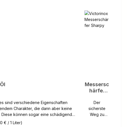
 Öl
Messersc
härfer
Sharpy
Der
gendem Charakter, die dann aber keine
sicherste
. Diese können sogar eine schädigende
Weg zu
 haben (verkleben usw.). Zu beachten
einer
 € / 1 Liter)
rdnung. Die Hauptmerkmale
scharfen