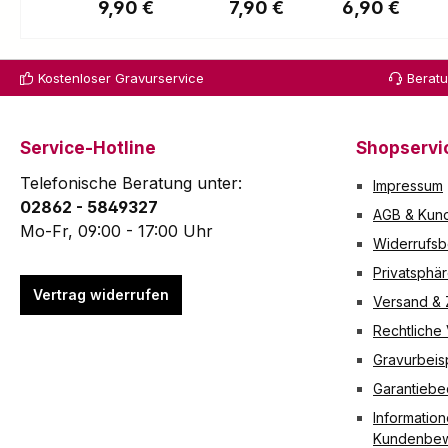
Regulärer Preis:
Regulärer Preis:
Regulärer Pre
9,90 €
7,90 €
6,90 €
einen Hauch
vernickelt
Victorinox-
Extravaganz: mit
em Stahl
Taschenmess
dem Etui aus
ist Ihr
er stets am
Kostenloser Gravurservice
Berat
schwarzem
Victorinox
richtigen Ort.
Echtleder und
-
Die Kupplung
rotem Innenfutter.
Taschenm
hat eine
Technische Daten
esser
Länge von
Service-Hotline
Shopservi
Geeignet für
stets am
8cm und
Telefonische Beratung unter:
Impressum
0.6163 / 0.6203 /
richtigen
besitzt 2
02862 - 5849327
0.6221.62 / 0.6223
Ort. Die
grosse Ringe
AGB & Kund
Verschlussart
Kette hat
mit einem
Mo-Fr, 09:00 - 17:00 Uhr
Widerrufsb
Einsteck-Lasche
eine
Durchmesser
Material Leder
Länge von
von jeweils
Privatsphä
Farbe Schwarz
40cm und
2,2cm.
Vertrag widerrufen
Versand &
Breite 35 mm
besitzt 2
Technische
Rechtliche
Länge 85 mm
Ringe.
Daten
Nettogewicht 14 g
Technisch
Material
Gravurbeis
Ein
e Daten
Vernickelt
Garantieb
Taschenmesser ist
Material
Durchmesser
nicht Bestandteil
Vernickelt
der Ringe 2,2
Information
des Lieferumfangs.
Durchmes
cm Länge 8
Kundenbew