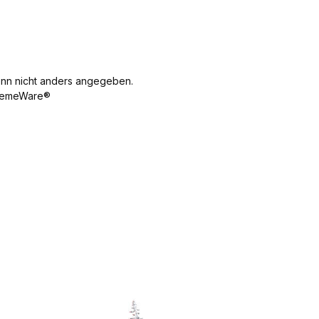
70 mm Breite
30 mm Höhe
17 mm
Gewicht 11 g
n nicht anders angegeben.
emeWare®