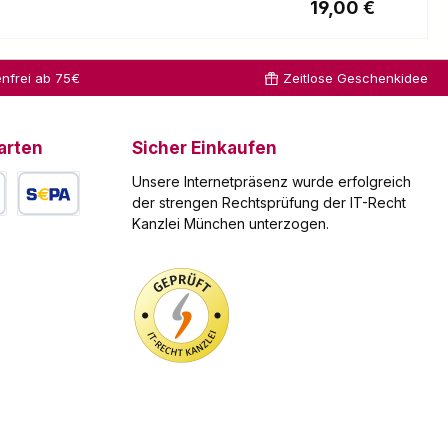
r Preis:
Regulärer Preis:
19,00 €
, hohe Alterungsbeständigkeit, guter
Klinge So
eis Altölentsorgung
einfach und
t, folgende gebrauchte Öle kostenlos
sicher
nfrei ab 75€
Zeitlose Geschenkidee
iebeöle - Ölfilter und beim Ölwechsel
können Sie
önnen das Altöl in der Menge bei uns
Taschenmes
 Annahmestelle ist:
ser mit und
ederzeit
ohne
arten
Sicher Einkaufen
 können Sie das gebrauchte Öl auch an
Wellenschliff
Unsere Internetpräsenz wurde erfolgreich
sten hierbei von Ihnen zu tragen sind.
schärfen.
der strengen Rechtsprüfung der IT-Recht
ansportbedingungen gelten können. Wir
Technische
Kanzlei München unterzogen.
arte
SEPA Lastschrift
elle über eine Einrichtung verfügt, die
Daten
ein gewerblicher
Material des
 wir uns Ihnen gegenüber zur Erfüllung
Schärfplättch
ter bedienen können.
ens
Hartmetall
Material des
Gehäuses
Kunststoff
Farbe des
Gehäuses
Grau Länge