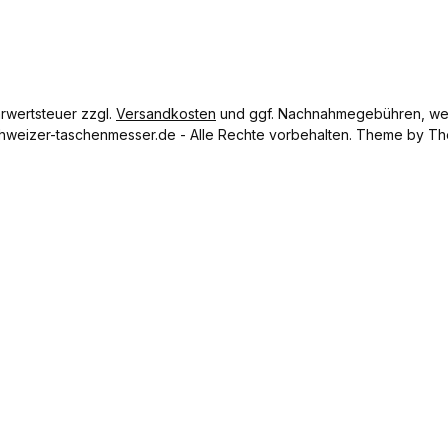
er 1,5 mm
Länge 40
cm
Nettogewi
cht 15 g
hrwertsteuer zzgl.
Versandkosten
und ggf. Nachnahmegebühren, wen
hweizer-taschenmesser.de - Alle Rechte vorbehalten. Theme by
Th