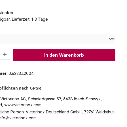
tenfrei
gbar, Lieferzeit: 1-3 Tage
hlen
l: Gib den gewünschten Wert ein oder benutze die Schaltflächen um
In den Warenkorb
mer:
0.6223.L2004
pflichten nach GPSR
: Victorinox AG, Schmiedgasse 57, 6438 Ibach-Schwyz,
d, www.victorinox.com
liche Person: Victorinox Deutschland GmbH, 79761 Waldsthut-
info@victorinox.com