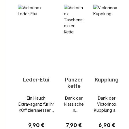
Produktgalerie überspringen
Leder-Etui
Panzer
Kupplung
kette
Ein Hauch
Dank der
Dank der
Extravaganz für Ihr
klassische
Victorinox
«OffiziersmesserV
n
Kupplung aus
erleihen Sie Ihrem
Panzerket
vernickeltem
«Offiziersmesser»
te aus
Stahl ist Ihr
Regulärer Preis:
Regulärer Preis:
Regulärer Pre
9,90 €
7,90 €
6,90 €
einen Hauch
vernickelt
Victorinox-