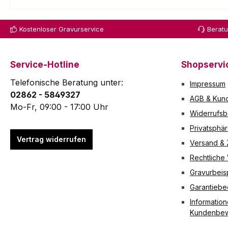
Extravaganz: mit
em Stahl
Taschenmess
dem Etui aus
ist Ihr
er stets am
Kostenloser Gravurservice
Berat
schwarzem
Victorinox
richtigen Ort.
Echtleder und
-
Die Kupplung
rotem Innenfutter.
Taschenm
hat eine
Technische Daten
esser
Länge von
Service-Hotline
Shopservi
Geeignet für
stets am
8cm und
Telefonische Beratung unter:
Impressum
0.6163 / 0.6203 /
richtigen
besitzt 2
02862 - 5849327
0.6221.62 / 0.6223
Ort. Die
grosse Ringe
AGB & Kund
Verschlussart
Kette hat
mit einem
Mo-Fr, 09:00 - 17:00 Uhr
Widerrufsb
Einsteck-Lasche
eine
Durchmesser
Material Leder
Länge von
von jeweils
Privatsphä
Farbe Schwarz
40cm und
2,2cm.
Vertrag widerrufen
Versand &
Breite 35 mm
besitzt 2
Technische
Rechtliche
Länge 85 mm
Ringe.
Daten
Nettogewicht 14 g
Technisch
Material
Gravurbeis
Ein
e Daten
Vernickelt
Garantieb
Taschenmesser ist
Material
Durchmesser
nicht Bestandteil
Vernickelt
der Ringe 2,2
Information
des Lieferumfangs.
Durchmes
cm Länge 8
Kundenbew
ser 1,5 mm
cm