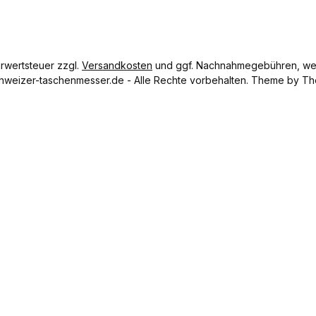
Länge 40
cm
Nettogewi
cht 15 g
hrwertsteuer zzgl.
Versandkosten
und ggf. Nachnahmegebühren, wen
hweizer-taschenmesser.de - Alle Rechte vorbehalten. Theme by
Th