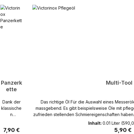
Panzerk
Multi-Tool
ette
Dank der
Das richtige Öl Für die Auswahl eines Messeröles sind verschiedene Eigenschaften
klassische
massgebend. Es gibt beispielsweise Öle mit pfle
n
zufrieden stellenden Schmiereigenschaften haben
Panzerkett
Wirkung auf die Funktionen des Taschenmessers
Inhalt:
0.01 Liter
(590,00
e aus
sind auch die gesetzlichen Bestimmungen der Lebensmittelvero
is:
Regulärer Preis:
Reguläre
7,90 €
5,90 €
vernickelte
dieses Öl sind: geruchs- und geschmacksneutral