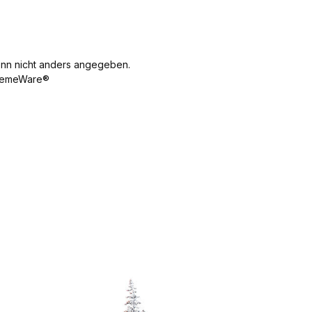
30 mm Höhe
17 mm
Gewicht 11 g
n nicht anders angegeben.
emeWare®