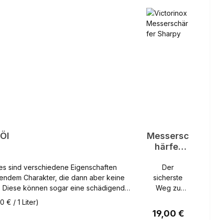
 Öl
Messersc
härfer
Sharpy
Der
gendem Charakter, die dann aber keine
sicherste
. Diese können sogar eine schädigende
Weg zu
 haben (verkleben usw.). Zu beachten
einer
 € / 1 Liter)
rdnung. Die Hauptmerkmale
scharfen
r Preis:
Regulärer Preis:
19,00 €
, hohe Alterungsbeständigkeit, guter
Klinge So