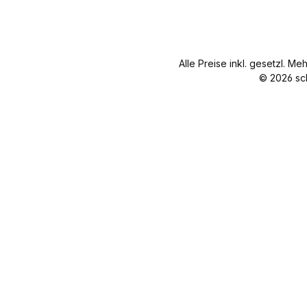
Länge 40
Nettogewicht
cm
19 g
Nettogewi
cht 15 g
Alle Preise inkl. gesetzl. Me
© 2026 sc