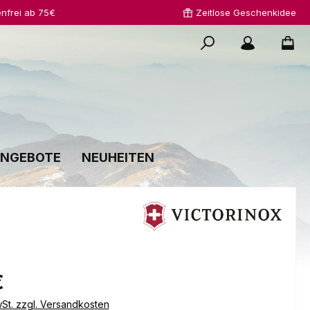
nfrei ab 75€
Zeitlose Geschenkidee
NGEBOTE
NEUHEITEN
s:
€
wSt. zzgl. Versandkosten