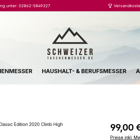
ung unter: 02862-5849327
Versandkoste
HENMESSER
HAUSHALT- & BERUFSMESSER
A
Regulärer Prei
99,00 
Preise inkl. M