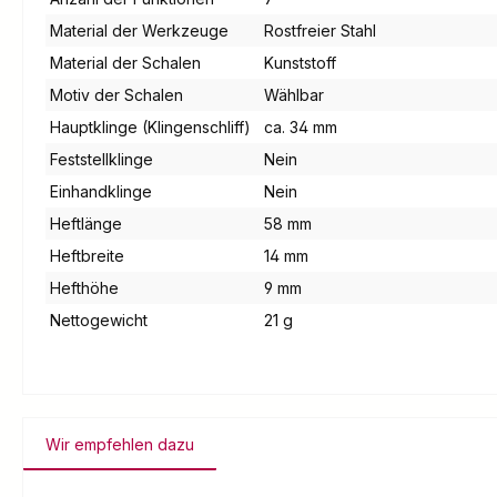
Material der Werkzeuge
Rostfreier Stahl
Material der Schalen
Kunststoff
Motiv der Schalen
Wählbar
Hauptklinge (Klingenschliff)
ca. 34 mm
Feststellklinge
Nein
Einhandklinge
Nein
Heftlänge
58 mm
Heftbreite
14 mm
Hefthöhe
9 mm
Nettogewicht
21 g
Wir empfehlen dazu