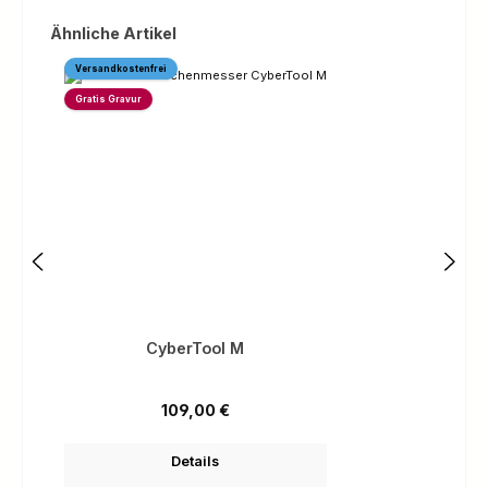
Produktgalerie überspringen
Ähnliche Artikel
Versandkostenfrei
Gratis Gravur
CyberTool M
Regulärer Preis:
109,00 €
Details