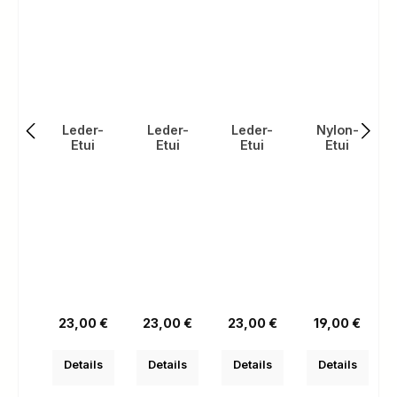
Leder-
Leder-
Leder-
Nylon-
Etui
Etui
Etui
Etui
Regulärer Preis:
Regulärer Preis:
Regulärer Preis:
Regulärer Prei
23,00 €
23,00 €
23,00 €
19,00 €
Details
Details
Details
Details