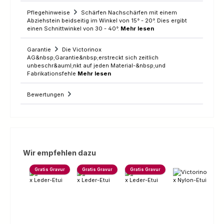
Pflegehinweise
Schärfen Nachschärfen mit einem
Abziehstein beidseitig im Winkel von 15° - 20°. Dies ergibt
einen Schnittwinkel von 30 - 40°.
Mehr lesen
Garantie
Die Victorinox
AG&nbsp;Garantie&nbsp;erstreckt sich zeitlich
unbeschr&auml;nkt auf jeden Material-&nbsp;und
Fabrikationsfehle
Mehr lesen
Bewertungen
Produktgalerie überspringen
Wir empfehlen dazu
Gratis Gravur
Gratis Gravur
Gratis Gravur