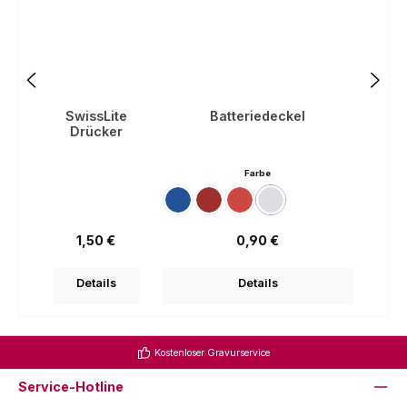
SwissLite
Batteriedeckel
Drücker
auswählen
Farbe
Blau Transparent
Rot
Rot Transparent
Silvertech
(Diese Option ist zurzeit nicht v
Regulärer Preis:
Regulärer Preis:
1,50 €
0,90 €
Details
Details
Kostenloser Gravurservice
Service-Hotline