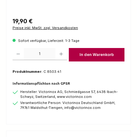
Regulärer Preis:
19,90 €
Preise inkl. MwSt. zzgl. Versandkosten
Sofort verfügbar, Lieferzeit: 1-3 Tage
Produkt Anzahl: Gib den gewünschten Wert ein oder benutze die Schaltfl
In den Warenkorb
Produktnummer:
C.8503.41
Informationspflichten nach GPSR
Hersteller: Victorinox AG, Schmiedgasse 57, 6438 Ibach-
Schwyz, Switzerland, www.victorinox.com
Verantwortliche Person: Victorinox Deutschland GmbH,
79761 Waldsthut-Tiengen, info@victorinox.com