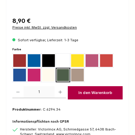
Regulärer Preis:
8,90 €
Preise inkl. MwSt. zzgl. Versandkosten
Sofort verfügbar, Lieferzeit: 1-3 Tage
auswählen
Farbe
Rot
Blau
Schwarz
Weiss
Gelb
Pink
Rot Transparent
Blau Transparent
Pink Transparent
Edelweiss
Camouflage
Desert Camouflage
Produkt Anzahl: Gib den gewünschten Wert ein oder benutze die Schaltfl
In den Warenkorb
Produktnummer:
C.6294.34
Informationspflichten nach GPSR
Hersteller: Victorinox AG, Schmiedgasse 57, 6438 Ibach-
Schwyz, Switzerland, www.victorinox.com