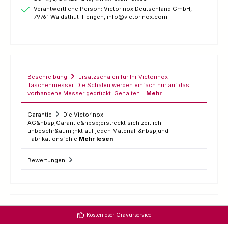
Verantwortliche Person: Victorinox Deutschland GmbH,
79761 Waldsthut-Tiengen, info@victorinox.com
Beschreibung
Ersatzschalen für Ihr Victorinox
Taschenmesser. Die Schalen werden einfach nur auf das
vorhandene Messer gedrückt. Gehalten…
Mehr
Garantie
Die Victorinox
AG&nbsp;Garantie&nbsp;erstreckt sich zeitlich
unbeschr&auml;nkt auf jeden Material-&nbsp;und
Fabrikationsfehle
Mehr lesen
Bewertungen
Kostenloser Gravurservice