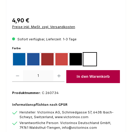
Regulärer Preis:
4,90 €
Preise inkl. MwSt. zzgl. Versandkosten
Sofort verfügbar, Lieferzeit: 1-3 Tage
auswählen
Farbe
Blau
Blau Transparent
Rot
Rot Transparent
Schwarz
Weiss
Produkt Anzahl: Gib den gewünschten Wert ein oder benutze die Schaltfl
In den Warenkorb
Produktnummer:
C.2607.34
Informationspflichten nach GPSR
Hersteller: Victorinox AG, Schmiedgasse 57, 6438 Ibach-
Schwyz, Switzerland, www.victorinox.com
Verantwortliche Person: Victorinox Deutschland GmbH,
79761 Waldsthut-Tiengen, info@victorinox.com