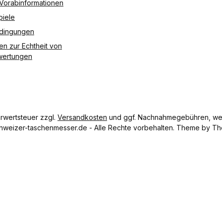
 Vorabinformationen
piele
edingungen
en zur Echtheit von
ertungen
hrwertsteuer zzgl.
Versandkosten
und ggf. Nachnahmegebühren, wen
hweizer-taschenmesser.de - Alle Rechte vorbehalten. Theme by
Th