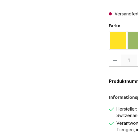
Versandferti
auswähl
Farbe
Gelb
Produkt Anzah
Produktnum
Informations
Hersteller
Switzerlan
Verantwort
Tiengen, 