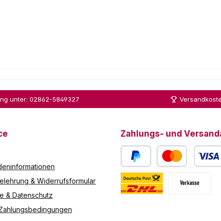
ung unter: 02862-5849327
Versandkoste
ce
Zahlungs- und Versand
eninformationen
PayPal
Kredit- oder Debitk
elehrung & Widerrufsformular
re & Datenschutz
Deutsche Post / DHL
Vorkasse
 Zahlungsbedingungen