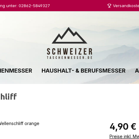
ung unter: 02862-5849327
Versandkoste
HENMESSER
HAUSHALT- & BERUFSMESSER
A
liff
Regulärer Prei
4,90 €
Preise inkl. M