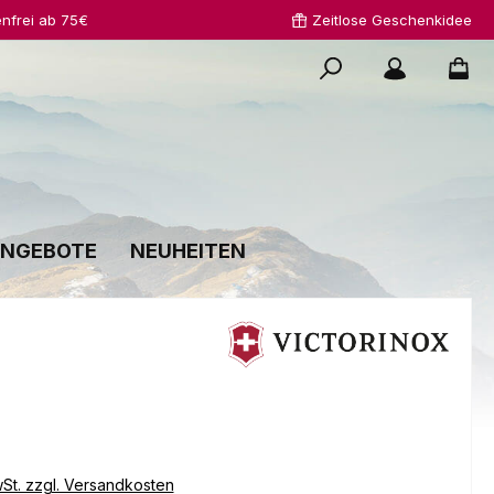
nfrei ab 75€
Zeitlose Geschenkidee
NGEBOTE
NEUHEITEN
s:
wSt. zzgl. Versandkosten