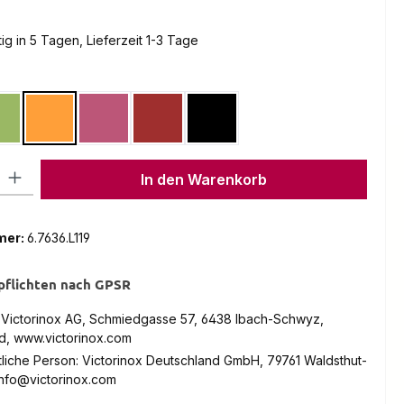
g in 5 Tagen, Lieferzeit 1-3 Tage
en
Grün
Orange
Pink
Rot
Schwarz
l: Gib den gewünschten Wert ein oder benutze die Schaltflächen um
In den Warenkorb
mer:
6.7636.L119
pflichten nach GPSR
: Victorinox AG, Schmiedgasse 57, 6438 Ibach-Schwyz,
d, www.victorinox.com
liche Person: Victorinox Deutschland GmbH, 79761 Waldsthut-
info@victorinox.com