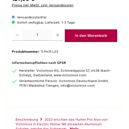
Preise inkl. MwSt. zzgl. Versandkosten
Versandkostenfrei
Sofort verfügbar, Lieferzeit: 1-3 Tage
Produkt Anzahl: Gib den gewünschten Wert ein oder benutze die Schaltfl
In den Warenkorb
Produktnummer:
0.9415.L23
Informationspflichten nach GPSR
Hersteller: Victorinox AG, Schmiedgasse 57, 6438 Ibach-
Schwyz, Switzerland, www.victorinox.com
Verantwortliche Person: Victorinox Deutschland GmbH,
79761 Waldsthut-Tiengen, info@victorinox.com
Beschreibung
2023 erschien das Hunter Pro Alox von
Victorinox in Electric Yellow. Mit eloxierten Aluminium
Schalen, welche das Schweizer…
Mehr