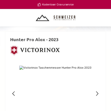
Zum Hauptinhalt springen
Kostenloser Gravurservice
Hunter Pro Alox - 2023
Bildergalerie überspringen