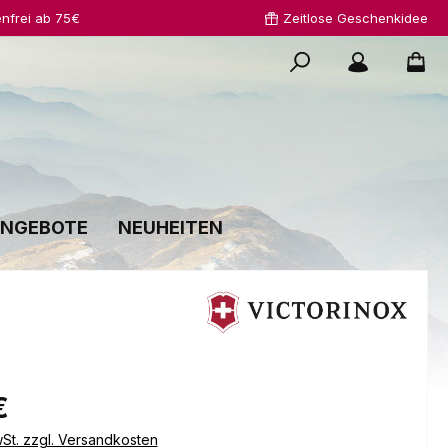
nfrei ab 75€
Zeitlose Geschenkidee
NGEBOTE
NEUHEITEN
s:
€
wSt. zzgl. Versandkosten