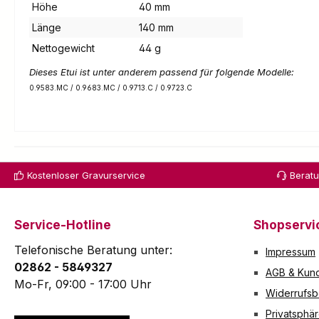
Höhe
40 mm
Länge
140 mm
Nettogewicht
44 g
Dieses Etui ist unter anderem passend für folgende Modelle:
0.9583.MC / 0.9683.MC / 0.9713.C / 0.9723.C
Kostenloser Gravurservice
Berat
Service-Hotline
Shopservi
Telefonische Beratung unter:
Impressum
02862 - 5849327
AGB & Kund
Mo-Fr, 09:00 - 17:00 Uhr
Widerrufsb
Privatsphä