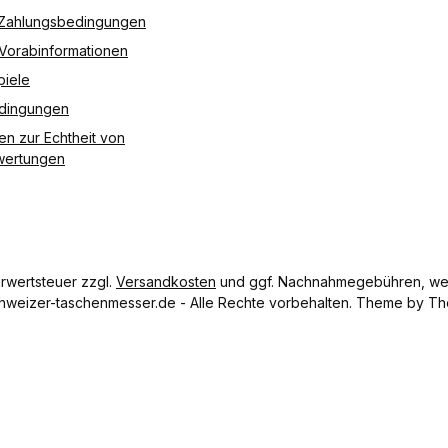
Deutsche Post / DHL
Vorkasse
 Zahlungsbedingungen
 Vorabinformationen
piele
edingungen
en zur Echtheit von
ertungen
hrwertsteuer zzgl.
Versandkosten
und ggf. Nachnahmegebühren, wen
hweizer-taschenmesser.de - Alle Rechte vorbehalten. Theme by
Th