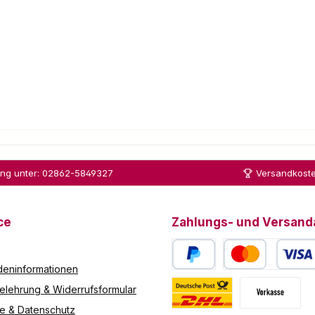
ung unter: 02862-5849327
Versandkoste
ce
Zahlungs- und Versand
eninformationen
PayPal
Kredit- oder Debitk
elehrung & Widerrufsformular
re & Datenschutz