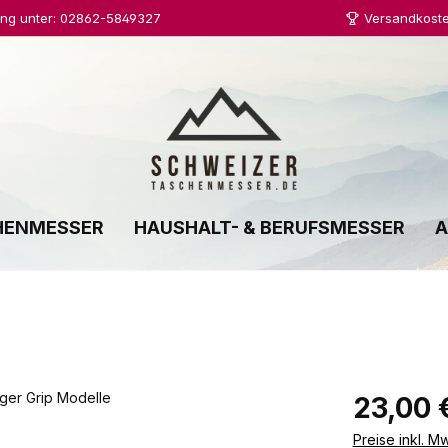
ung unter: 02862-5849327
Versandkoste
HENMESSER
HAUSHALT- & BERUFSMESSER
A
Regulärer Prei
23,00 
Preise inkl. M