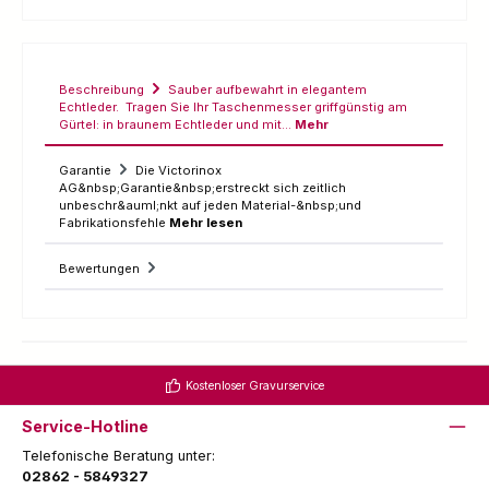
Beschreibung
Sauber aufbewahrt in elegantem
Echtleder. Tragen Sie Ihr Taschenmesser griffgünstig am
Gürtel: in braunem Echtleder und mit…
Mehr
Garantie
Die Victorinox
AG&nbsp;Garantie&nbsp;erstreckt sich zeitlich
unbeschr&auml;nkt auf jeden Material-&nbsp;und
Fabrikationsfehle
Mehr lesen
Bewertungen
Kostenloser Gravurservice
Service-Hotline
Telefonische Beratung unter:
02862 - 5849327