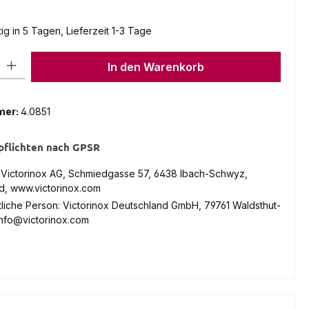
g in 5 Tagen, Lieferzeit 1-3 Tage
l: Gib den gewünschten Wert ein oder benutze die Schaltflächen um
In den Warenkorb
mer:
4.0851
pflichten nach GPSR
: Victorinox AG, Schmiedgasse 57, 6438 Ibach-Schwyz,
d, www.victorinox.com
liche Person: Victorinox Deutschland GmbH, 79761 Waldsthut-
info@victorinox.com