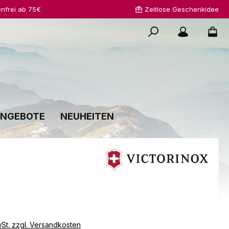
nfrei ab 75€
Zeitlose Geschenkidee
NGEBOTE
NEUHEITEN
s:
€
wSt. zzgl. Versandkosten