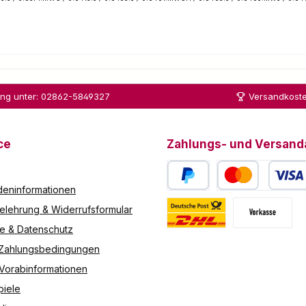
ung unter: 02862-5849327
Versandkoste
ce
Zahlungs- und Versand
eninformationen
PayPal
Kredit- oder Debitk
elehrung & Widerrufsformular
re & Datenschutz
Deutsche Post / DHL
Vorkasse
 Zahlungsbedingungen
 Vorabinformationen
piele