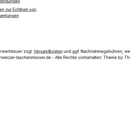
edingungen
en zur Echtheit von
ertungen
hrwertsteuer zzgl.
Versandkosten
und ggf. Nachnahmegebühren, wen
hweizer-taschenmesser.de - Alle Rechte vorbehalten. Theme by
Th