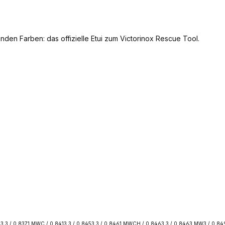
nden Farben: das offizielle Etui zum Victorinox Rescue Tool.
3.3 / 0.8371.MWC / 0.8413.3 / 0.8453.3 / 0.8461.MWCH / 0.8463.3 / 0.8463.MW3 / 0.8493