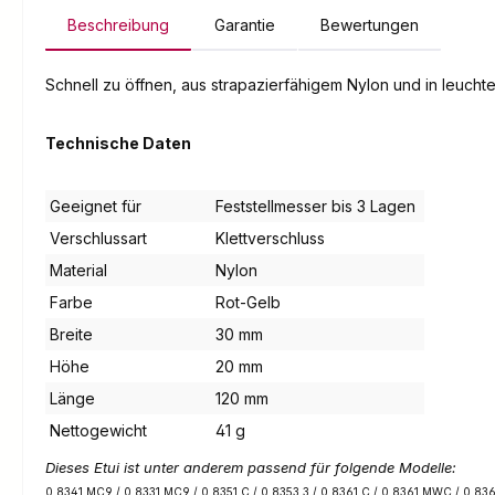
Beschreibung
Garantie
Bewertungen
Schnell zu öffnen, aus strapazierfähigem Nylon und in leuchte
Technische Daten
Geeignet für
Feststellmesser bis 3 Lagen
Verschlussart
Klettverschluss
Material
Nylon
Farbe
Rot-Gelb
Breite
30 mm
Höhe
20 mm
Länge
120 mm
Nettogewicht
41 g
Dieses Etui ist unter anderem passend für folgende Modelle:
0.8341.MC9 / 0.8331.MC9 / 0.8351.C / 0.8353.3 / 0.8361.C / 0.8361.MWC / 0.836