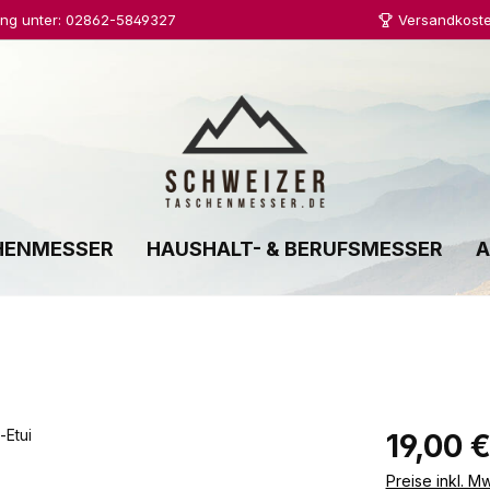
ung unter: 02862-5849327
Versandkoste
HENMESSER
HAUSHALT- & BERUFSMESSER
A
Regulärer Prei
19,00 
Preise inkl. M