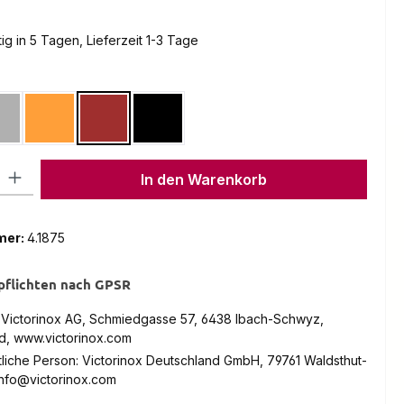
g in 5 Tagen, Lieferzeit 1-3 Tage
en
Grau
Orange
Rot
Schwarz
on ist zurzeit nicht verfügbar.)
l: Gib den gewünschten Wert ein oder benutze die Schaltflächen um
In den Warenkorb
mer:
4.1875
pflichten nach GPSR
: Victorinox AG, Schmiedgasse 57, 6438 Ibach-Schwyz,
d, www.victorinox.com
liche Person: Victorinox Deutschland GmbH, 79761 Waldsthut-
info@victorinox.com