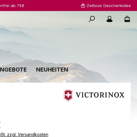
nfrei ab 75€
Zeitlose Geschenkidee
NGEBOTE
NEUHEITEN
s:
€
wSt. zzgl. Versandkosten