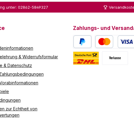
ung unter: 02862-5849327
Versandkoste
ce
Zahlungs- und Versand
eninformationen
PayPal
Kredit- oder Debitk
elehrung & Widerrufsformular
re & Datenschutz
Deutsche Post / DHL
Vorkasse
 Zahlungsbedingungen
 Vorabinformationen
piele
edingungen
en zur Echtheit von
ertungen