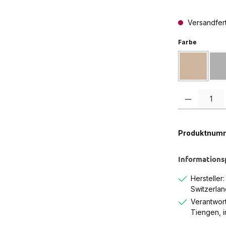
Versandferti
auswähl
Farbe
Braun
(Diese Opti
Produkt Anzah
Produktnum
Informations
Hersteller
Switzerlan
Verantwort
Tiengen, 