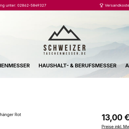
ung unter: 02862-5849327
Versandkoste
HENMESSER
HAUSHALT- & BERUFSMESSER
A
Regulärer Prei
13,00 
Preise inkl. M