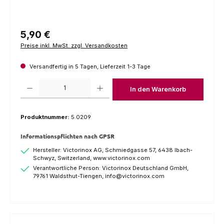
Regulärer Preis:
5,90 €
Preise inkl. MwSt. zzgl. Versandkosten
Versandfertig in 5 Tagen, Lieferzeit 1-3 Tage
Produkt Anzahl: Gib den gewünschten Wert ein oder benutze die Schaltfl
In den Warenkorb
Produktnummer:
5.0209
Informationspflichten nach GPSR
Hersteller: Victorinox AG, Schmiedgasse 57, 6438 Ibach-
Schwyz, Switzerland, www.victorinox.com
Verantwortliche Person: Victorinox Deutschland GmbH,
79761 Waldsthut-Tiengen, info@victorinox.com