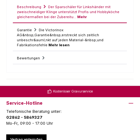
Beschreibung
Der Sparschäler für Linkshänder mit
zweischneidiger Klinge unterstützt Profis und Hobbyköche
gleichermaßen bei der Zubereitu…
Mehr
Garantie
Die Victorinox
AG&nbsp;Garantie&nbsp;erstreckt sich zeitlich
unbeschr&auml;nkt auf jeden Material-&nbsp;und
Fabrikationsfehle
Mehr lesen
Bewertungen
Kostenloser Gravurservice
Service-Hotline
Telefonische Beratung unter:
02862 - 5849327
Mo-Fr, 09:00 - 17:00 Uhr
Vertrag widerrufen