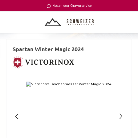
Zum Hauptinhalt springen
Kostenloser Gravurservice
Spartan Winter Magic 2024
Bildergalerie überspringen