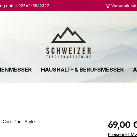
ung unter: 02862-5849327
Versandkoste
HENMESSER
HAUSHALT- & BERUFSMESSER
A
Regulärer Prei
69,00 
Preise inkl. M