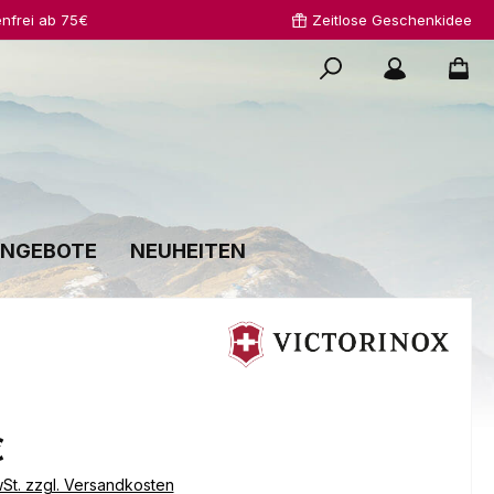
nfrei ab 75€
Zeitlose Geschenkidee
NGEBOTE
NEUHEITEN
s:
€
wSt. zzgl. Versandkosten