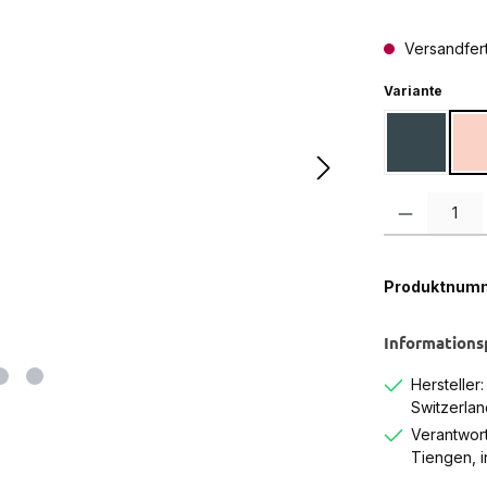
Versandferti
auswä
Variante
New York 
P
Produkt Anzah
Produktnum
Informations
Hersteller
Switzerlan
Verantwort
Tiengen, 