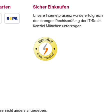
alle im Format einer herkömmlichen Kreditkarte
arten
Sicher Einkaufen
eier
vereint sind. Technische Daten Anzahl der
Unsere Internetpräsenz wurde erfolgreich
Funktionen 13 Material der Werkzeuge Rostfreier
der strengen Rechtsprüfung der IT-Recht
Stahl Material des Gehäuses Kunststoff Farbe
Kanzlei München unterzogen.
r
des Gehäuses Transparent- Rot, Schwarz oder
arte
SEPA Lastschrift
Türkis Hauptklinge (Klingenschliff) ca. 37 mm
Länge 82 mm Breite 54,5 mm Höhe 4,5 mm
Nettogewicht 26 g
n nicht anders angegeben.