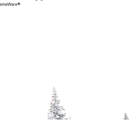
emeWare®