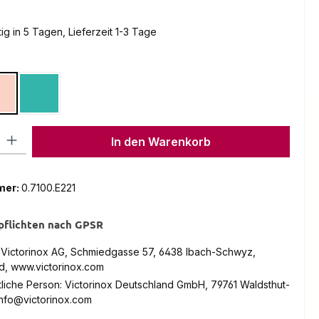
g in 5 Tagen, Lieferzeit 1-3 Tage
hlen
Style
aris Style
Sydney Style
l: Gib den gewünschten Wert ein oder benutze die Schaltflächen um
In den Warenkorb
mer:
0.7100.E221
pflichten nach GPSR
: Victorinox AG, Schmiedgasse 57, 6438 Ibach-Schwyz,
d, www.victorinox.com
liche Person: Victorinox Deutschland GmbH, 79761 Waldsthut-
info@victorinox.com