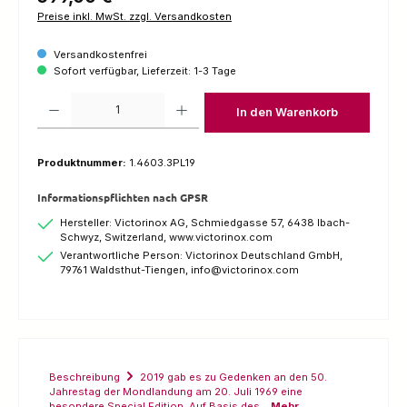
Preise inkl. MwSt. zzgl. Versandkosten
Versandkostenfrei
Sofort verfügbar, Lieferzeit: 1-3 Tage
Produkt Anzahl: Gib den gewünschten Wert ein oder benutze die Schaltfl
In den Warenkorb
Produktnummer:
1.4603.3PL19
Informationspflichten nach GPSR
Hersteller: Victorinox AG, Schmiedgasse 57, 6438 Ibach-
Schwyz, Switzerland, www.victorinox.com
Verantwortliche Person: Victorinox Deutschland GmbH,
79761 Waldsthut-Tiengen, info@victorinox.com
Beschreibung
2019 gab es zu Gedenken an den 50.
Jahrestag der Mondlandung am 20. Juli 1969 eine
besondere Special Edition. Auf Basis des…
Mehr