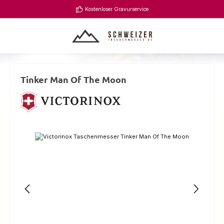
Zum Hauptinhalt springen
Kostenloser Gravurservice
Tinker Man Of The Moon
Bildergalerie überspringen