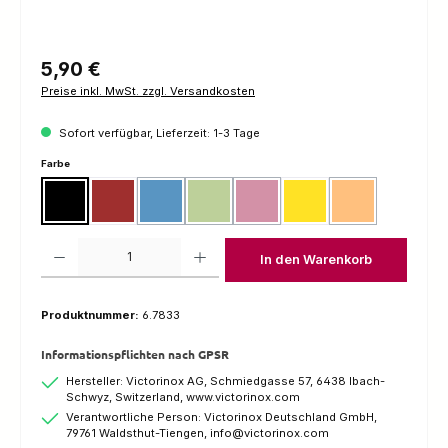
Regulärer Preis:
5,90 €
Preise inkl. MwSt. zzgl. Versandkosten
Sofort verfügbar, Lieferzeit: 1-3 Tage
auswählen
Farbe
Schwarz
Rot
Blau
Grün
Pink
Gelb
Orange
(Diese Option ist zurzeit nicht verfügbar.)
(Diese Option ist zurzeit nicht verfügbar.)
(Diese Option ist zurzeit nicht verfügbar.
(Diese Option ist zur
Produkt Anzahl: Gib den gewünschten Wert ein oder benutze die Schaltfl
In den Warenkorb
Produktnummer:
6.7833
Informationspflichten nach GPSR
Hersteller: Victorinox AG, Schmiedgasse 57, 6438 Ibach-
Schwyz, Switzerland, www.victorinox.com
Verantwortliche Person: Victorinox Deutschland GmbH,
79761 Waldsthut-Tiengen, info@victorinox.com