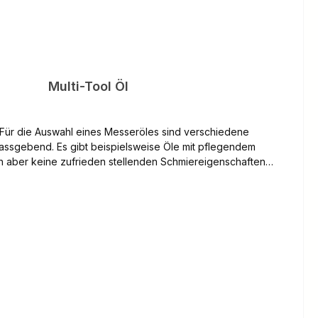
Multi-Tool Öl
assgebend. Es gibt beispielsweise Öle mit pflegendem
nn aber keine zufrieden stellenden Schmiereigenschaften
 sogar eine schädigende Wirkung auf die Funktionen des
 haben (verkleben usw.). Zu beachten sind auch die
n der Lebensmittelverordnung. Die Hauptmerkmale
l sind: geruchs- und geschmacksneutral, hohe
igkeit, guter Schutz gegen Verschleiss und Korrosion,
bar.)
nd
, folgende gebrauchte Öle kostenlos zurückzunehmen: -
orenöle - Getriebeöle - Ölfilter und beim Ölwechsel
e ölhaltige Abfälle. Sie können das Altöl in der Menge bei
lche der bei uns gekauften Menge entspricht. Unsere