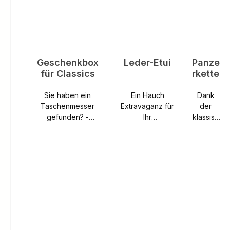
Geschenkbox
Leder-Etui
Panze
für Classics
rkette
Sie haben ein
Ein Hauch
Dank
Taschenmesser
Extravaganz für
der
gefunden? -
Ihr
klassisc
Vielleicht sollte es
«Offiziersmesse
hen
auch für einen
rVerleihen Sie
Panzerk
Beschenkten
Ihrem
ette aus
kostenlos graviert
«Offiziersmesse
vernick
werden? Dann
r» einen Hauch
eltem
haben wir ab sofort
Extravaganz:
Stahl ist
ein wunderbares
mit dem Etui aus
Ihr
Topic. Mit dieser
schwarzem
Victorin
edlen
Echtleder und
ox-
Geschenkschachtel
rotem
Taschen