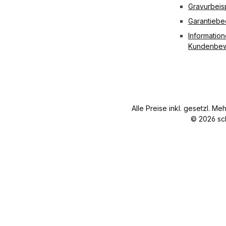
Länge
Gravurbeis
40 cm
Garantieb
Nettoge
wicht 15
Information
g
Kundenbew
Alle Preise inkl. gesetzl. Me
© 2026 sc