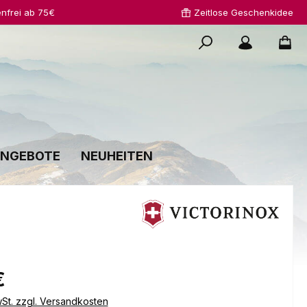
nfrei ab 75€
Zeitlose Geschenkidee
NGEBOTE
NEUHEITEN
s:
€
wSt. zzgl. Versandkosten