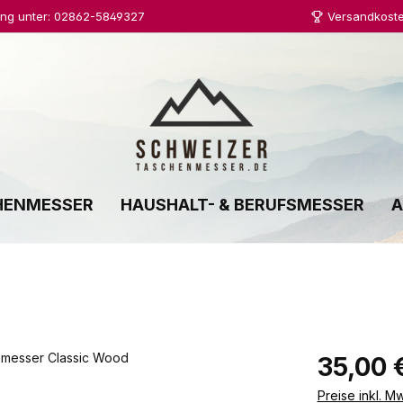
ung unter: 02862-5849327
Versandkoste
HENMESSER
HAUSHALT- & BERUFSMESSER
A
Regulärer Prei
35,00 
Preise inkl. M