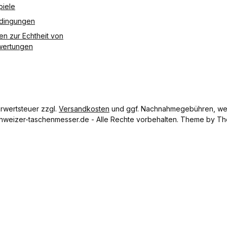
Nettogewic
Länge
oder
piele
ht 19 g
40 cm
Orange
edingungen
Nettoge
Länge 6,5
wicht 15
cm
en zur Echtheit von
g
Nettogew
ertungen
icht 1 g
hrwertsteuer zzgl.
Versandkosten
und ggf. Nachnahmegebühren, wen
hweizer-taschenmesser.de - Alle Rechte vorbehalten. Theme by
Th