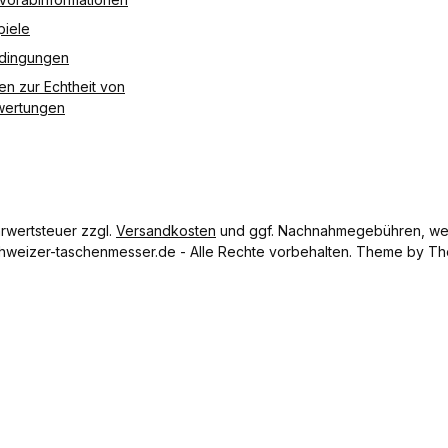
sche
piele
Daten
Farbe
edingungen
Rot,
en zur Echtheit von
Schwa
ertungen
rz,
Blau,
Grün,
Gelb
oder
Orang
hrwertsteuer zzgl.
Versandkosten
und ggf. Nachnahmegebühren, wen
e
hweizer-taschenmesser.de - Alle Rechte vorbehalten. Theme by
Th
Länge
6,5 cm
Nettog
ewicht
1 g