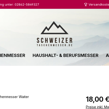
ung unter: 02862-5849327
Versandkoste
HENMESSER
HAUSHALT- & BERUFSMESSER
A
Regulärer Prei
18,00 
Preise inkl. M