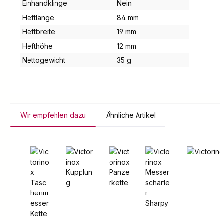
Einhandklinge
Nein
Heftlänge
84 mm
Heftbreite
19 mm
Hefthöhe
12 mm
Nettogewicht
35 g
Wir empfehlen dazu
Ähnliche Artikel
Produktgalerie überspringen