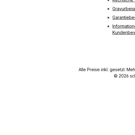
Tech
jeweils
Techn
es
Gravurbeis
nisch
2,2cm.
ische
Kunstst
e
Technis
Daten
off
Garantieb
Daten
che
Materi
Farbe
Information
Mater
Daten
al
des
Kundenbew
ial
Material
Vernic
Gehäus
Verni
Vernick
kelt
es Grau
ckelt
elt
Durch
Länge
Durch
Durchm
mess
70 mm
mess
esser
er 1,5
Breite
er 1,5
der
mm
30 mm
Alle Preise inkl. gesetzl. Me
mm
Ringe
Länge
Höhe
© 2026 sc
Läng
2,2 cm
40 cm
17 mm
e 40
Länge 8
Netto
Gewich
cm
cm
gewic
t 11 g
Netto
Nettoge
ht 15 g
gewi
wicht 19
cht 15
g
g