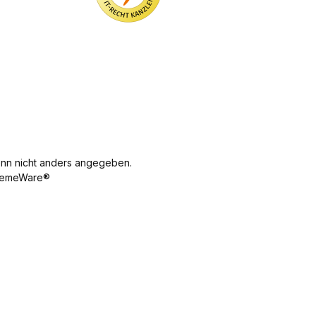
Hosenta
r bei
sicher
Breite
mm
sche.
sich
bei
des
Höhe
Technis
trage
sich
Clips
des
che
n.
trage
16 mm
Clips 10
Daten
Tech
n.
Höhe
mm
Farbe
nisch
Tech
des
Länge
Rot oder
e
nisch
Clips
der
Violett
Daten
e
10 mm
kurzen
Länge
Mater
Daten
Länge
Kette 75
44 cm
ial
Mater
der
mm
Gewicht
Nylon
ial
Kette
Länge
n nicht anders angegeben.
3 g
Läng
Leder
75 mm
der
emeWare®
e 16
Läng
Gewic
langen
cm
e 7
ht 45 g
Kette
Netto
cm
400 mm
gewi
Netto
Gewicht
cht 10
gewic
62 g
g
ht 15
g