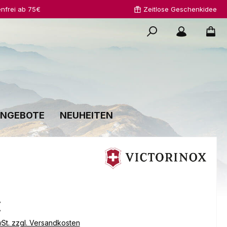
nfrei ab 75€
Zeitlose Geschenkidee
NGEBOTE
NEUHEITEN
s:
€
wSt. zzgl. Versandkosten