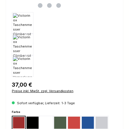
Regulärer Preis:
37,00 €
Preise inkl. MwSt. zzgl. Versandkosten
Sofort verfügbar, Lieferzeit: 1-3 Tage
auswählen
Farbe
Rot
Schwarz
Weiss
Camouflage
Rot Transparent
Blau Transparent
Silvertech