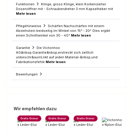
Funktionen
Klinge, gross Klinge, klein Korkenzieher
Dosenöffner mit - Schraubendreher 3 mm Kapselheber mit
Mehr lesen
Pflegehinweise
Schärfen Nachschärfen mit einem
Abziehstein beidseitig im Winkel von 15° - 20°. Dies ergibt
einen Schnittwinkel von 30 - 40°.
Mehr lesen
Garantie
Die Victorinox
AG&nbsp;Garantie&nbsp;erstreckt sich zeitlich
unbeschr&auml;nkt auf jeden Material-&nbsp;und
Fabrikationsfehle
Mehr lesen
Bewertungen
Produktgalerie überspringen
Wir empfehlen dazu
Gratis Gravur
Gratis Gravur
Gratis Gravur