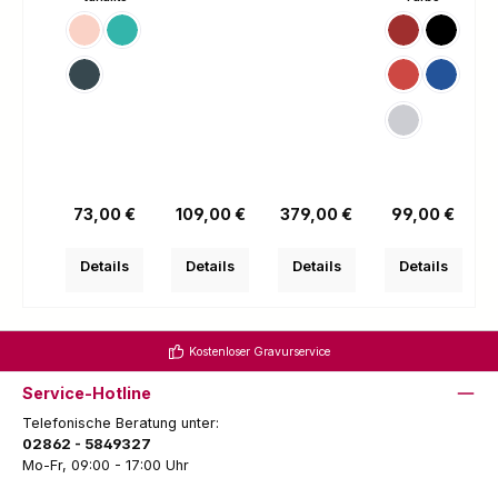
Paris Style
Sydney Style
Rot
Schwarz
New York Style
Rot Transparen
Blau Tra
Silvertech
Regulärer Preis:
Regulärer Preis:
Regulärer Preis:
Regulärer Prei
73,00 €
109,00 €
379,00 €
99,00 €
Details
Details
Details
Details
Kostenloser Gravurservice
Service-Hotline
Telefonische Beratung unter:
02862 - 5849327
Mo-Fr, 09:00 - 17:00 Uhr