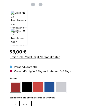
Regulärer Preis:
99,00 €
Preise inkl. MwSt. zzgl. Versandkosten
Versandkostenfrei
Versandfertig in 5 Tagen, Lieferzeit 1-3 Tage
auswählen
Farbe
Rot
Schwarz
Rot Transparent
Blau Transparent
Silvertech
auswählen
Wünschen Sie eine kostenlose Gravur?
Ja
Nein