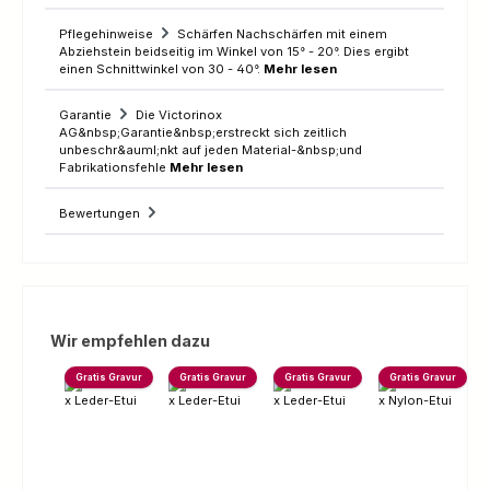
Pflegehinweise
Schärfen Nachschärfen mit einem
Abziehstein beidseitig im Winkel von 15° - 20°. Dies ergibt
einen Schnittwinkel von 30 - 40°.
Mehr lesen
Garantie
Die Victorinox
AG&nbsp;Garantie&nbsp;erstreckt sich zeitlich
unbeschr&auml;nkt auf jeden Material-&nbsp;und
Fabrikationsfehle
Mehr lesen
Bewertungen
Produktgalerie überspringen
Wir empfehlen dazu
Gratis Gravur
Gratis Gravur
Gratis Gravur
Gratis Gravur